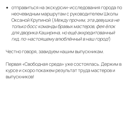
отправиться на экскурсии-исследования города по
неочевидным маршрутам с руководителем Школы
Оксаной Крупиной (
Между прочим, эта девушка не
кая среда
Сохраняем
только босс команды бравых мастеров, фея ёлок
для дворика Каширина, но ещё аккредитованный
гид, по-настоящему влюблённый в наш город!
)
итию
среды
Честно говоря, завидуем нашим выпускникам.
Волонтёрство
омпания
арталы"
Первая «Свободная среда» уже состоялась. Держим в
Проекты в муниципалитетах
курсе и скоро покажем результат труда мастеров и
выпускников!
артале церкви Трех
 Студеном
Поддерживаем