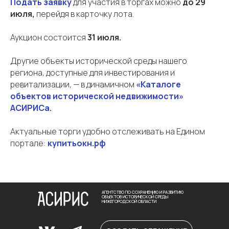
Подать заявку
для участия в торгах можно
до 29
июля,
перейдя в карточку лота.
Поддерживаем
Аукцион состоится
31 июля.
Памятно
Том Сойер Фест
Арт-Окно
Другие объекты исторической среды нашего
региона, доступные для инвестирования и
ревитализации, — в динамичном
«Каталоге
объектов исторической недвижимости»
АСИРИСа.
Актуальные торги удобно отслеживать на Едином
портале:
купитьокн.рф
АГЕНТСТВО ПО СОХРАНЕНИЮ И РАЗВИТИЮ
ОБЪЕКТОВ ИСТОРИЧЕСКОЙ СРЕДЫ
НИЖЕГОРОДСКОЙ ОБЛАСТИ