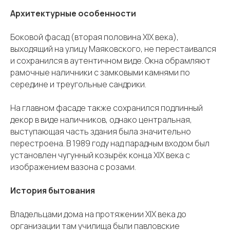
Архитектурные особенности
Боковой фасад (вторая половина XIX века),
выходящий на улицу Маяковского, не перестаивался
и сохранился в аутентичном виде. Окна обрамляют
рамочные наличники с замковыми камнями по
середине и треугольные сандрики.
На главном фасаде также сохранился подлинный
декор в виде наличников, однако центральная,
выступающая часть здания была значительно
перестроена. В 1989 году над парадным входом был
установлен чугунный козырёк конца XIX века с
изображением вазона с розами.
История бытования
Владельцами дома на протяжении XIX века до
организации там училища были павловские