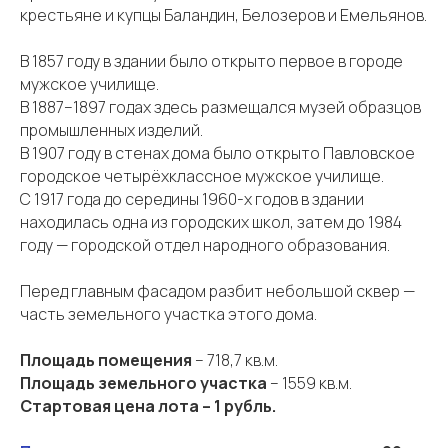
крестьяне и купцы Баландин, Белозеров и Емельянов.
В 1857 году в здании было открыто первое в городе
мужское училище.
В 1887–1897 годах здесь размещался музей образцов
промышленных изделий.
ская среда
Сохраняем
В 1907 году в стенах дома было открыто Павловское
городское четырёхклассное мужское училище.
С 1917 года до середины 1960-х годов в здании
итию
находилась одна из городских школ, затем до 1984
реды
году — городской отдел народного образования.
Волонтёрство
омпания
арталы"
Перед главным фасадом разбит небольшой сквер —
Проекты в муниципалитетах
часть земельного участка этого дома.
Площадь помещения
– 718,7 кв.м.
артале церкви Трех
Площадь земельного участка
– 1559 кв.м.
Стартовая цена лота – 1 рубль.
 Студеном